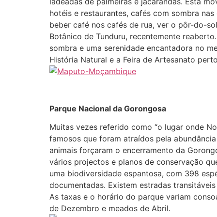
ladeadas de palmeiras e jacarandás. Esta m
hotéis e restaurantes, cafés com sombra nas
beber café nos cafés de rua, ver o pôr-do-so
Botânico de Tunduru, recentemente reaberto.
sombra e uma serenidade encantadora no mei
História Natural e a Feira de Artesanato pert
Parque Nacional da Gorongosa
Muitas vezes referido como “o lugar onde No
famosos que foram atraídos pela abundância d
animais forçaram o encerramento da Gorongo
vários projectos e planos de conservação que
uma biodiversidade espantosa, com 398 espéc
documentadas. Existem estradas transitáveis 
As taxas e o horário do parque variam conso
de Dezembro e meados de Abril.