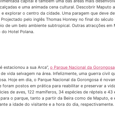
ovimentada capital é também uma das áreas mais desenvolv
 calçadas e uma animada cena cultural. Descobrir Maputo a
l e explorar o centro da cidade. Uma paragem que deve def
 Projectado pelo inglês Thomas Honney no final do século 
o de um belo ambiente subtropical. Outras atracções em
o do Hotel Polana.
é estacionou a sua Arca”,
o Parque Nacional da Gorongosa
e vida selvagem na área. Infelizmente, uma guerra civil q
sa. Hoje em dia, o Parque Nacional da Gorongosa é nova
 foram postos em prática para reabilitar e preservar a vi
ies de aves, 122 mamíferos, 34 espécies de répteis e 43 
para o parque, tanto a partir da Beira como de Maputo, e 
ante a idade do visitante e a hora do dia, respectivament