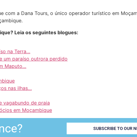
ue com a Dana Tours, o único operador turístico em Moçam
çambique.
que? Leia os seguintes blogues:
íso na Terra…
e um paraíso outrora perdido
 em Maputo…
mbique
os nas ilhas…
e vagabundo de praia
egócios em Moçambique
nce?
SUBSCRIBE TO OUR 