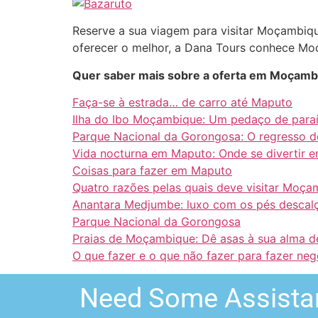
Reserve a sua viagem para visitar Moçambiq
oferecer o melhor, a Dana Tours conhece Mo
Quer saber mais sobre a oferta em Moçambi
Faça-se à estrada… de carro até Maputo
Ilha do Ibo Moçambique: Um pedaço de para
Parque Nacional da Gorongosa: O regresso d
Vida nocturna em Maputo: Onde se divertir
Coisas para fazer em Maputo
Quatro razões pelas quais deve visitar Moça
Anantara Medjumbe: luxo com os pés descalç
Parque Nacional da Gorongosa
Praias de Moçambique: Dê asas à sua alma d
O que fazer e o que não fazer para fazer n
Need Some Assista