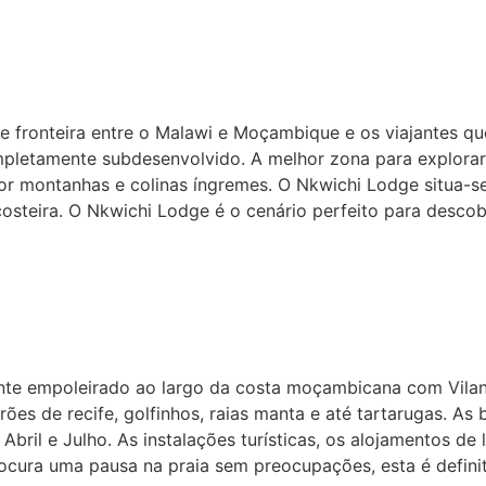
e fronteira entre o Malawi e Moçambique e os viajantes qu
ompletamente subdesenvolvido. A melhor zona para explora
por montanhas e colinas íngremes. O Nkwichi Lodge situa-
 costeira. O Nkwichi Lodge é o cenário perfeito para desc
nte empoleirado ao largo da costa moçambicana com Vilan
ões de recife, golfinhos, raias manta e até tartarugas. As
Abril e Julho. As instalações turísticas, os alojamentos d
rocura uma pausa na praia sem preocupações, esta é defin