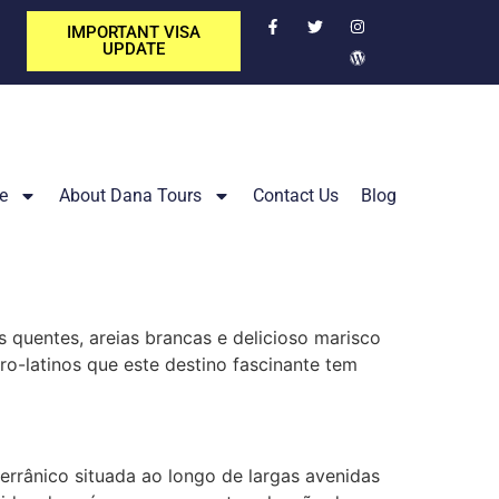
IMPORTANT VISA
UPDATE
e
About Dana Tours
Contact Us
Blog
s quentes, areias brancas e delicioso marisco
o-latinos que este destino fascinante tem
terrânico situada ao longo de largas avenidas