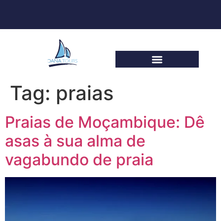
Tag:
praias
Praias de Moçambique: Dê
asas à sua alma de
vagabundo de praia