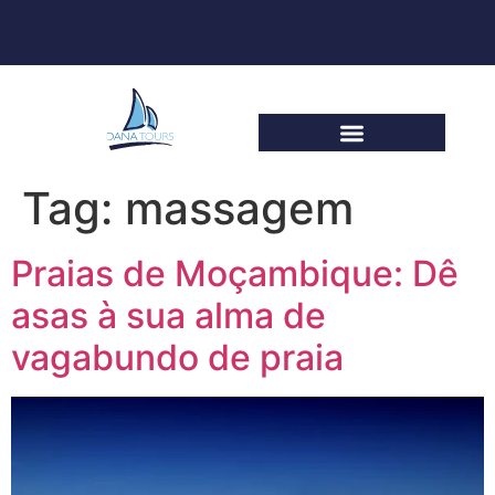
Tag:
massagem
Praias de Moçambique: Dê
asas à sua alma de
vagabundo de praia