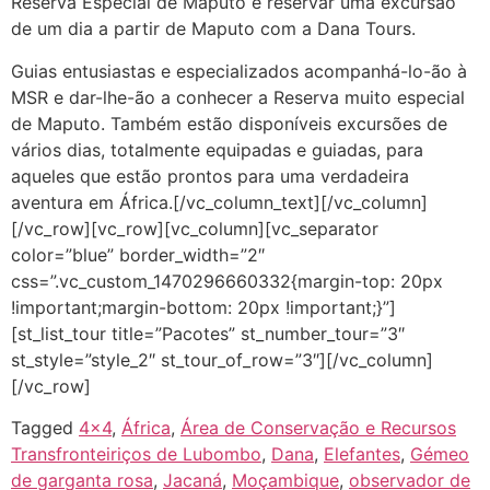
Reserva Especial de Maputo é reservar uma excursão
de um dia a partir de Maputo com a Dana Tours.
Guias entusiastas e especializados acompanhá-lo-ão à
MSR e dar-lhe-ão a conhecer a Reserva muito especial
de Maputo. Também estão disponíveis excursões de
vários dias, totalmente equipadas e guiadas, para
aqueles que estão prontos para uma verdadeira
aventura em África.[/vc_column_text][/vc_column]
[/vc_row][vc_row][vc_column][vc_separator
color=”blue” border_width=”2″
css=”.vc_custom_1470296660332{margin-top: 20px
!important;margin-bottom: 20px !important;}”]
[st_list_tour title=”Pacotes” st_number_tour=”3″
st_style=”style_2″ st_tour_of_row=”3″][/vc_column]
[/vc_row]
Tagged
4x4
,
África
,
Área de Conservação e Recursos
Transfronteiriços de Lubombo
,
Dana
,
Elefantes
,
Gémeo
de garganta rosa
,
Jacaná
,
Moçambique
,
observador de